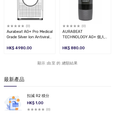
(0)
(0)
Aurabeat AG+ Pro Medical
AURABEAT
Grade Silver Ion Antiviral
TECHNOLOGY AG+ 個人
Air Purifier (NSP-X2) 雙離
便攜銀離子空氣淨化器
子消毒空氣淨化器
CSP-X1
HK$ 4980.00
HK$ 880.00
顯示 :由:至 的 :總額結果
最新產品
扣減 R2 積分
HK$ 1.00
(0)