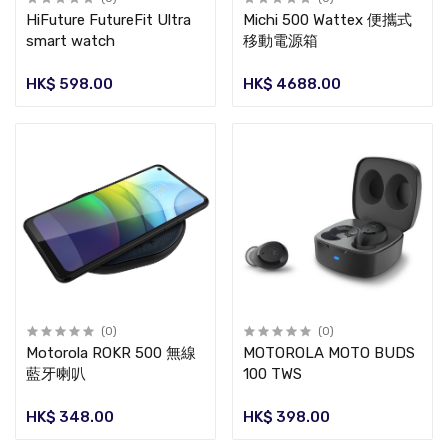
HiFuture FutureFit Ultra
Michi 500 Wattex 便攜式
smart watch
移動電源箱
HK$ 598.00
HK$ 4688.00
(0)
(0)
Motorola ROKR 500 無線
MOTOROLA MOTO BUDS
藍牙喇叭
100 TWS
HK$ 348.00
HK$ 398.00