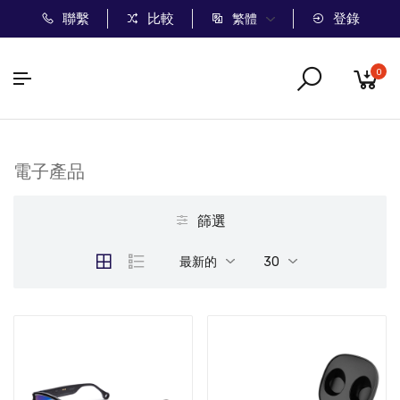
聯繫
比較
登錄
繁體
0
電子產品
篩選
最新的
30